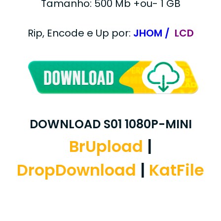
Tamanho: 500 Mb +ou- 1 GB
Rip, Encode e Up por:
JHOM /
LCD
DOWNLOAD S01 1080P-MINI
BrUpload
|
DropDownload
|
KatFile