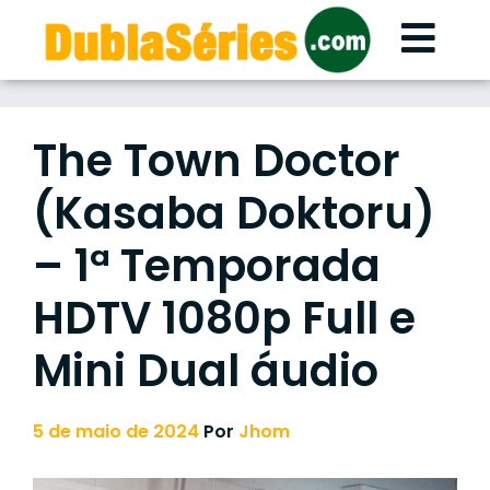
Skip
to
content
The Town Doctor
(Kasaba Doktoru)
– 1ª Temporada
HDTV 1080p Full e
Mini Dual áudio
5 de maio de 2024
Por
Jhom