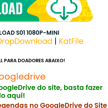
OAD S01 1080P-MINI
DropDownload
|
KatFile
LL PARA DOADORES ABAIXO!
oogledrive
ogleDrive do site, basta fazer
o aqui!
egendas no GoogleDrive do Site