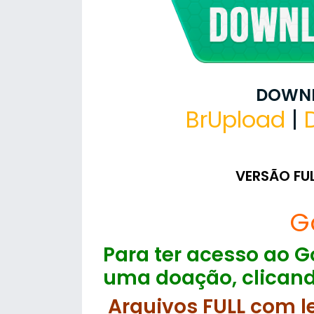
DOWNL
BrUpload
|
VERSÃO FU
G
Para ter acesso ao Go
uma doação, clicand
Arquivos FULL com l