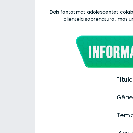
Dois fantasmas adolescentes cola
clientela sobrenatural, mas 
Títul
Gêner
Temp
Ano 