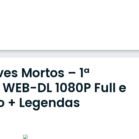
ves Mortos – 1ª
WEB-DL 1080P Full e
o + Legendas