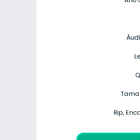
Áudi
L
Q
Taman
Rip, Enc