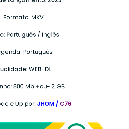
Formato: MKV
o: Português / Inglês
egenda: Português
ualidade: WEB-DL
ho: 800 Mb +ou- 2 GB
ode e Up por:
JHOM /
C76