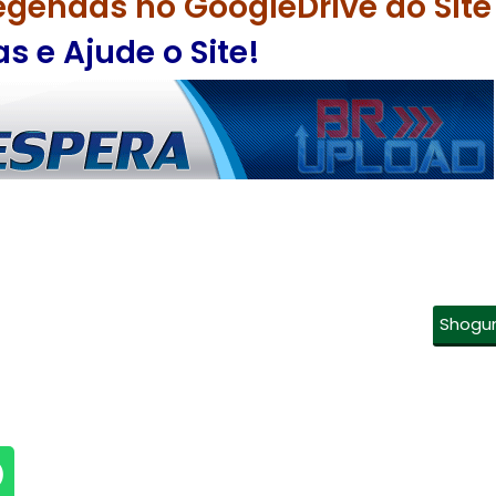
egendas no GoogleDrive do Site
 e Ajude o Site!
Shogu