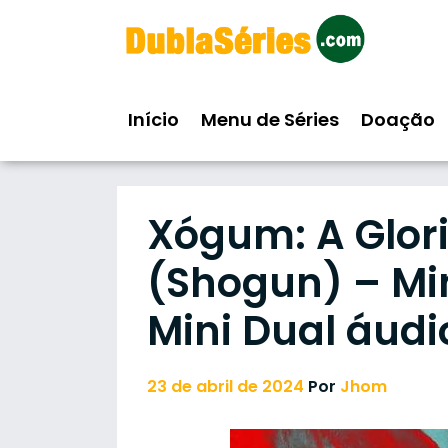
Skip
to
content
Início
Menu de Séries
Doação
Xógum: A Glor
(Shogun) – Min
Mini Dual áudi
23 de abril de 2024
Por
Jhom