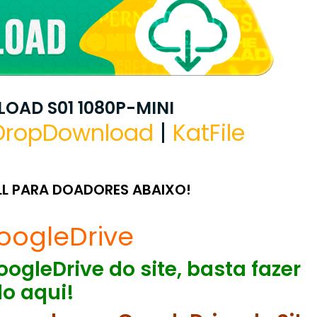
OAD S01 1080P-MINI
DropDownload
|
KatFile
LL PARA DOADORES ABAIXO!
oogleDrive
ogleDrive do site, basta fazer
o aqui!