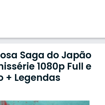
iosa Saga do Japão
issérie 1080p Full e
o + Legendas