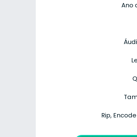
Ano 
Áudi
L
Q
Tam
Rip, Encode