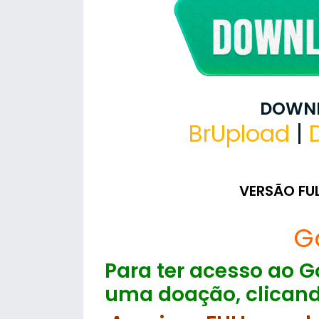
DOWNL
BrUpload
|
VERSÃO FU
G
Para ter acesso ao Go
uma doação, clicand