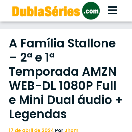
Skip
to
content
A Família Stallone
– 2ª e 1ª
Temporada AMZN
WEB-DL 1080P Full
e Mini Dual áudio +
Legendas
17 de abril de 2024
Por
Jhom