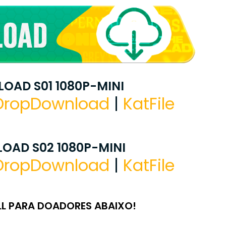
OAD S01 1080P-MINI
DropDownload
|
KatFile
OAD S02 1080P-MINI
DropDownload
|
KatFile
LL PARA DOADORES ABAIXO!