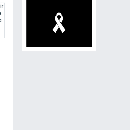
ir
s
a