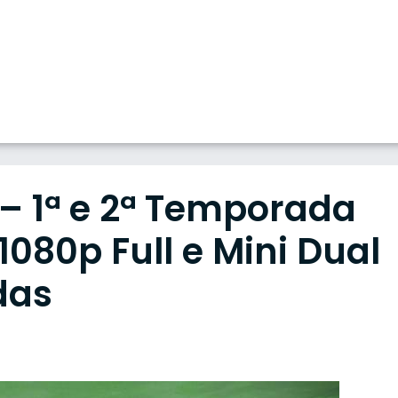
 – 1ª e 2ª Temporada
80p Full e Mini Dual
das