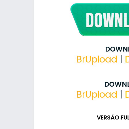
DOWNL
BrUpload
|
DOWNL
BrUpload
|
VERSÃO FU