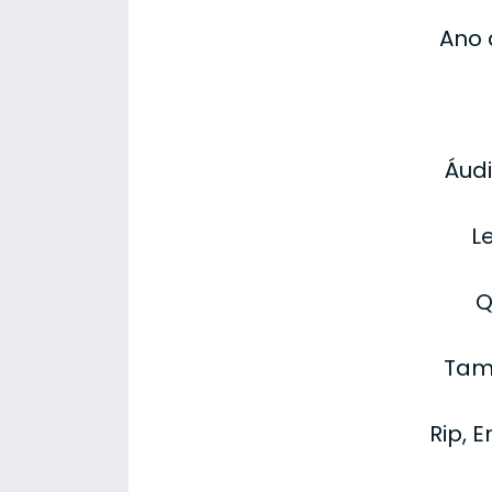
Ano 
Áudi
L
Q
Tam
Rip, 