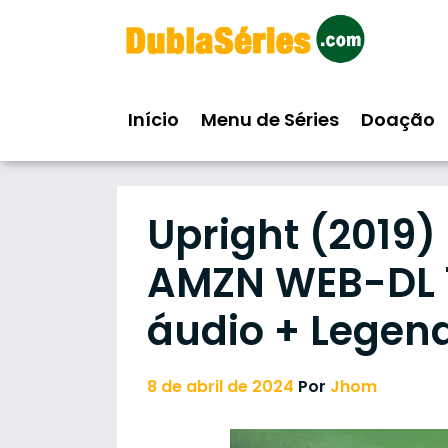
Skip
to
content
Início
Menu de Séries
Doação
Upright (2019)
AMZN WEB-DL 10
áudio + Legen
8 de abril de 2024
Por
Jhom