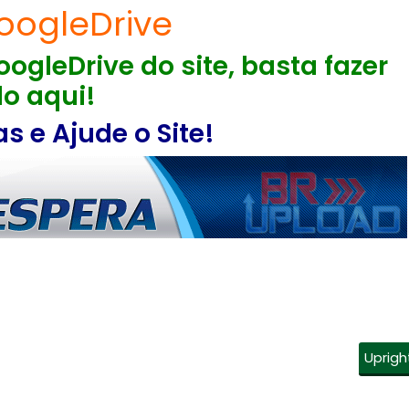
oogleDrive
ogleDrive do site, basta fazer
o aqui!
 e Ajude o Site!
Uprigh