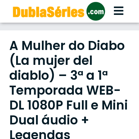
Skip
to
content
A Mulher do Diabo
(La mujer del
diablo) – 3ª a 1ª
Temporada WEB-
DL 1080P Full e Mini
Dual áudio +
Legendas