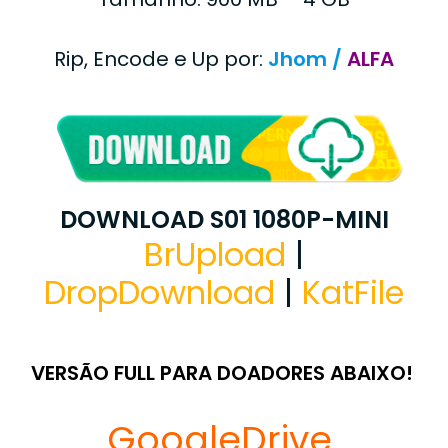
Rip, Encode e Up por:
Jhom /
ALFA
DOWNLOAD S01 1080P-MINI
BrUpload
|
DropDownload
|
KatFile
VERSÃO FULL PARA DOADORES ABAIXO!
GoogleDrive