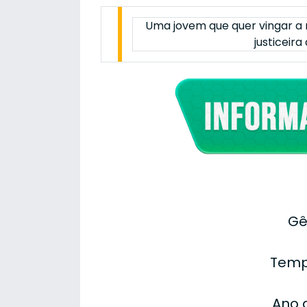
Uma jovem que quer vingar a m
justiceir
Gê
Temp
Ano 