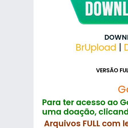
DOWNL
BrUpload
|
VERSÃO FU
G
Para ter acesso ao Go
uma doação, clicand
Arquivos FULL com l