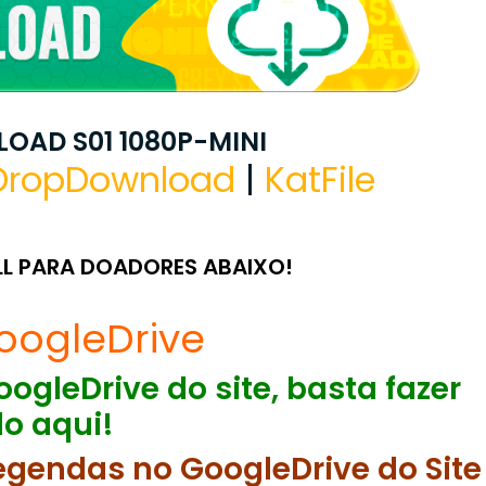
OAD S01 1080P-MINI
DropDownload
|
KatFile
LL PARA DOADORES ABAIXO!
oogleDrive
ogleDrive do site, basta fazer
o aqui!
egendas no GoogleDrive do Site