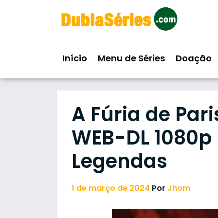
Skip
to
content
Início
Menu de Séries
Doação
A Fúria de Par
WEB-DL 1080p F
Legendas
1 de março de 2024
Por
Jhom