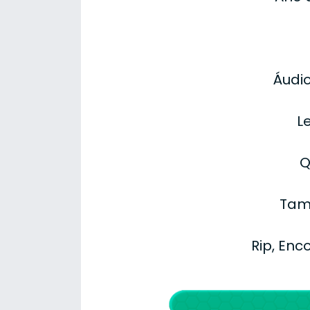
Áudio
L
Q
Tam
Rip, Enc