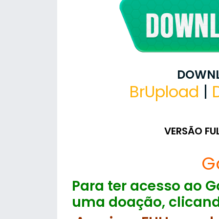
DOWNL
BrUpload
|
VERSÃO FU
G
Para ter acesso ao Go
uma doação, clicand