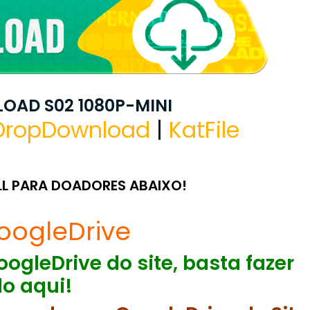
OAD S02 1080P-MINI
DropDownload
|
KatFile
LL PARA DOADORES ABAIXO!
oogleDrive
ogleDrive do site, basta fazer
o aqui!