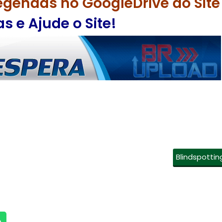
egendas no GoogleDrive do Site
 e Ajude o Site!
Blindspottin