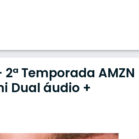
 – 2ª Temporada AMZN
ni Dual áudio +