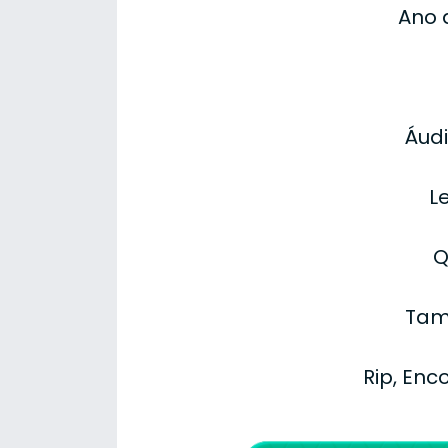
Ano 
Áudi
L
Q
Tam
Rip, Enc