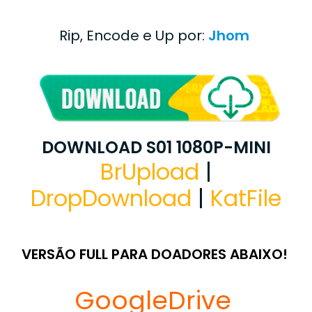
Rip, Encode e Up por:
Jhom
DOWNLOAD S01 1080P-MINI
BrUpload
|
DropDownload
|
KatFile
VERSÃO FULL PARA DOADORES ABAIXO!
GoogleDrive