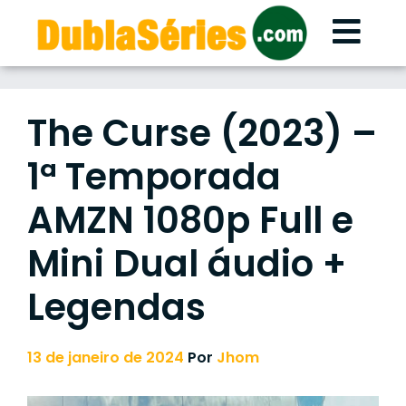
Skip
to
content
The Curse (2023) –
1ª Temporada
AMZN 1080p Full e
Mini Dual áudio +
Legendas
13 de janeiro de 2024
Por
Jhom