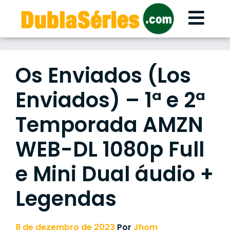
Skip
to
content
Os Enviados (Los
Enviados) – 1ª e 2ª
Temporada AMZN
WEB-DL 1080p Full
e Mini Dual áudio +
Legendas
8 de dezembro de 2023
Por
Jhom