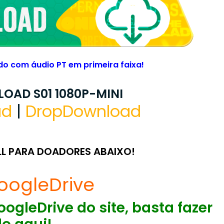
o com áudio PT em primeira faixa!
OAD S01 1080P-MINI
ad
|
DropDownload
LL PARA DOADORES ABAIXO!
oogleDrive
ogleDrive do site, basta fazer