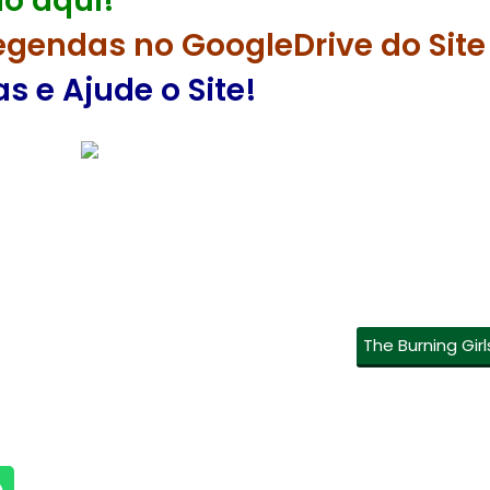
o aqui!
egendas no GoogleDrive do Site
 e Ajude o Site!
The Burning Girl