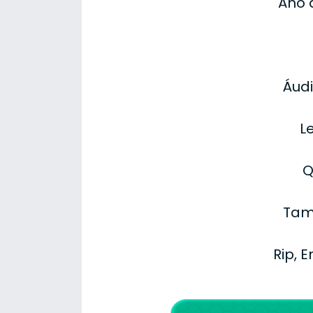
Ano 
Áudi
L
Q
Tam
Rip, 