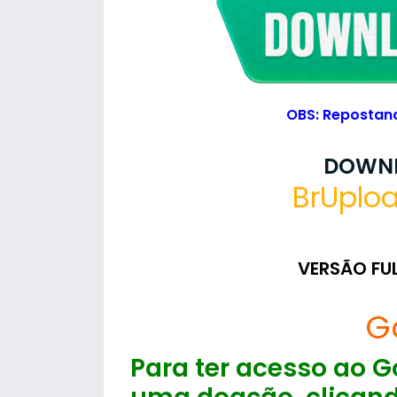
OBS: Repostand
DOWNL
BrUplo
VERSÃO FU
G
Para ter acesso ao Go