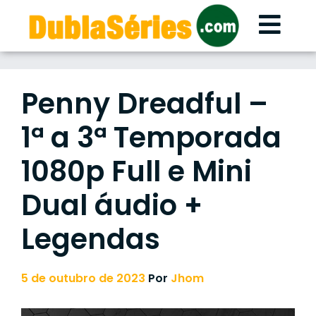
Skip
to
content
Penny Dreadful –
1ª a 3ª Temporada
1080p Full e Mini
Dual áudio +
Legendas
5 de outubro de 2023
Por
Jhom