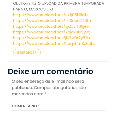
OI, Jhom, FIZ O UPLOAD DA PRIMEIRA TEMPORADA
PARA O, MARCOS,OK!
https://www.brupload.net/czfj05k0lcib
https://www.brupload.net/frf3oca740fn
https://www.brupload.net/vjdbvff06jev
https://www.brupload.net/7djdk9fk9yvg
https://www.brupload.net/jiu7w9r7y82a
https://www.brupload.net/9bqnhm3u6dbz
RESPONDER
Deixe um comentário
O seu endereço de e-mail não será
publicado.
Campos obrigatórios são
marcados com
*
COMENTÁRIO
*