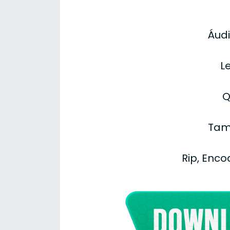
Áudi
L
Q
Tam
Rip, Enco