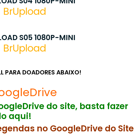
OAD S04 1080P-MINI
BrUpload
OAD S05 1080P-MINI
BrUpload
LL PARA DOADORES ABAIXO!
oogleDrive
ogleDrive do site, basta fazer
o aqui!
egendas no GoogleDrive do Site