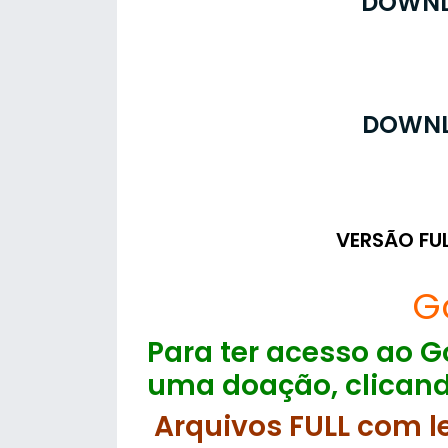
DOWNL
DOWNL
VERSÃO FU
G
Para ter acesso ao Go
uma doação, clicand
Arquivos FULL com l