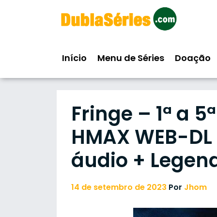
Skip
to
content
Início
Menu de Séries
Doação
Fringe – 1ª a 
HMAX WEB-DL 1
áudio + Legen
14 de setembro de 2023
Por
Jhom