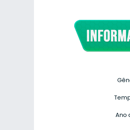
Gêne
Temp
Ano 