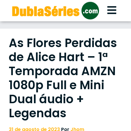
Skip
to
content
As Flores Perdidas
de Alice Hart – 1ª
Temporada AMZN
1080p Full e Mini
Dual áudio +
Legendas
31 de agosto de 2023
Por
Jhom