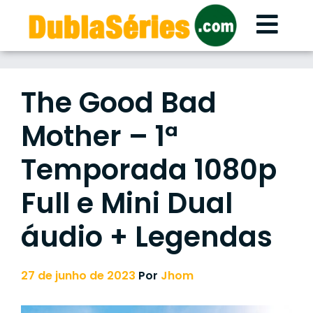
Skip
to
content
The Good Bad
Mother – 1ª
Temporada 1080p
Full e Mini Dual
áudio + Legendas
27 de junho de 2023
Por
Jhom