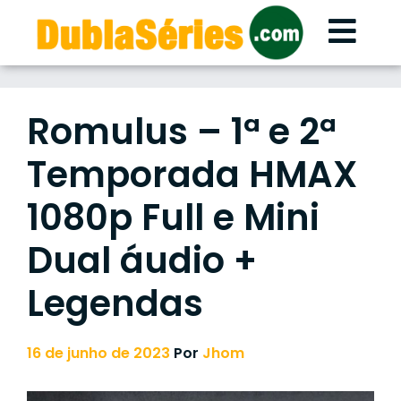
Skip
to
content
Romulus – 1ª e 2ª
Temporada HMAX
1080p Full e Mini
Dual áudio +
Legendas
16 de junho de 2023
Por
Jhom