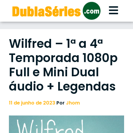
Skip
to
content
Wilfred – 1ª a 4ª
Temporada 1080p
Full e Mini Dual
áudio + Legendas
11 de junho de 2023
Por
Jhom