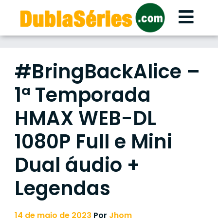
Skip
to
content
#BringBackAlice –
1ª Temporada
HMAX WEB-DL
1080P Full e Mini
Dual áudio +
Legendas
14 de maio de 2023
Por
Jhom