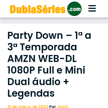
Skip
to
content
Party Down – 1ª a
3ª Temporada
AMZN WEB-DL
1080P Full e Mini
Dual áudio +
Legendas
31 de março de 2023
Por
Jhom