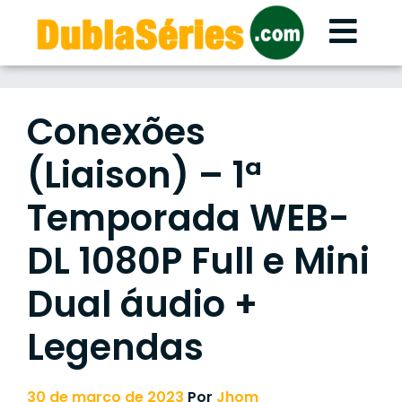
Skip
to
content
Conexões
(Liaison) – 1ª
Temporada WEB-
DL 1080P Full e Mini
Dual áudio +
Legendas
30 de março de 2023
Por
Jhom