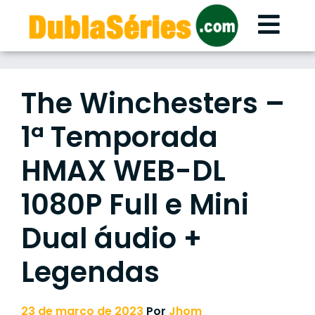
Skip
to
content
The Winchesters –
1ª Temporada
HMAX WEB-DL
1080P Full e Mini
Dual áudio +
Legendas
23 de março de 2023
Por
Jhom