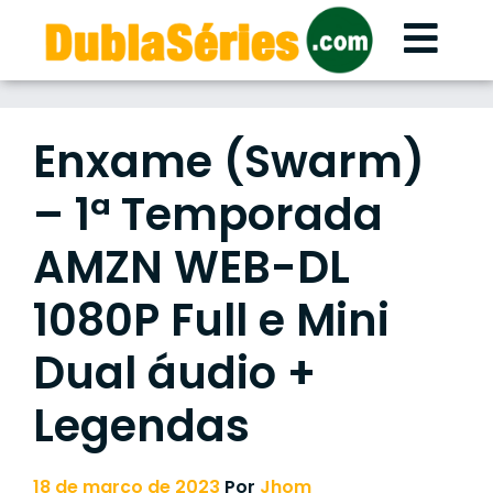
Skip
to
content
Enxame (Swarm)
– 1ª Temporada
AMZN WEB-DL
1080P Full e Mini
Dual áudio +
Legendas
18 de março de 2023
Por
Jhom