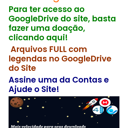
Para ter acesso ao
GoogleDrive do site, basta
fazer uma doação,
clicando aqui!
Arquivos FULL com
legendas no GoogleDrive
do Site
Assine uma da Contas e
Ajude o Site!