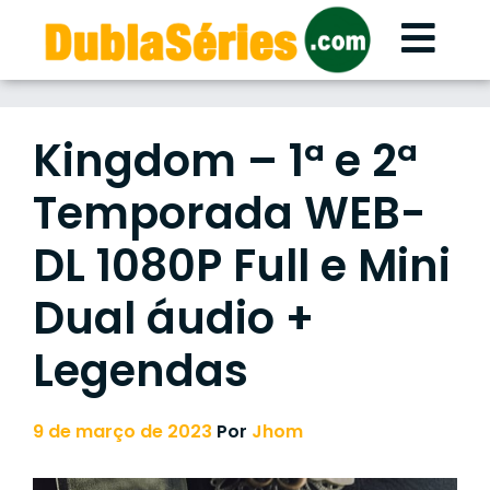
Skip
to
content
Kingdom – 1ª e 2ª
Temporada WEB-
DL 1080P Full e Mini
Dual áudio +
Legendas
9 de março de 2023
Por
Jhom