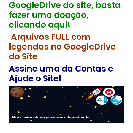
GoogleDrive do site, basta
fazer uma doação,
clicando aqui!
Arquivos FULL com
legendas no GoogleDrive
do Site
Assine uma da Contas e
Ajude o Site!