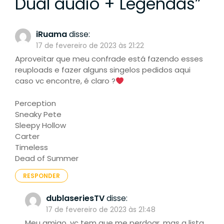
Dual áudio + Legendas
”
iRuama
disse:
17 de fevereiro de 2023 às 21:22
Aproveitar que meu confrade está fazendo esses
reuploads e fazer alguns singelos pedidos aqui
caso vc encontre, é claro ?
Perception
Sneaky Pete
Sleepy Hollow
Carter
Timeless
Dead of Summer
RESPONDER
dublaseriesTV
disse:
17 de fevereiro de 2023 às 21:48
Meu amigo, vc tem que me perdoar, mas a lista