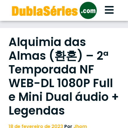
Skip
to
content
Alquimia das
Almas (환혼) – 2ª
Temporada NF
WEB-DL 1080P Full
e Mini Dual áudio +
Legendas
18 de fevereiro de 2023
Por
Jhom