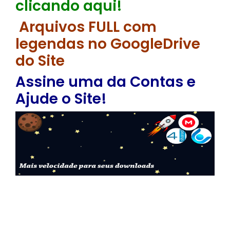
clicando aqui!
Arquivos FULL com
legendas no GoogleDrive
do Site
Assine uma da Contas e
Ajude o Site!