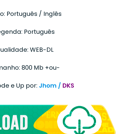
o: Português / Inglês
egenda: Português
ualidade: WEB-DL
anho: 800 Mb +ou-
ode e Up por:
Jhom /
DKS