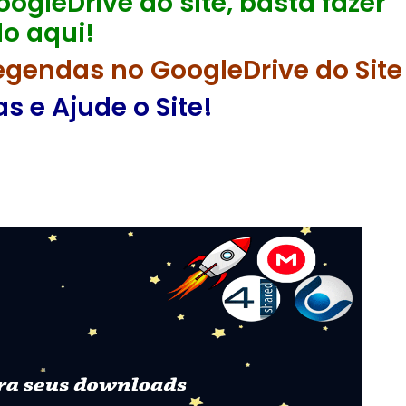
ogleDrive do site, basta fazer
o aqui!
egendas no GoogleDrive do Site
 e Ajude o Site!