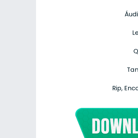
Áudi
L
Q
Tam
Rip, Enc