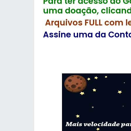
Para ter acesso ao Go
uma doação, clicand
Arquivos FULL com l
Assine uma da Contas