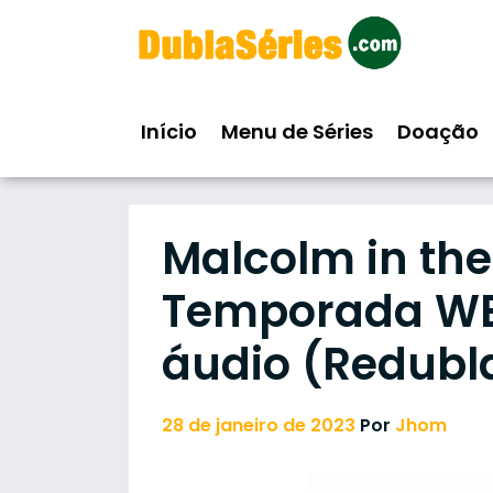
Skip
to
content
Início
Menu de Séries
Doação
Malcolm in the 
Temporada WEB
áudio (Redubl
28 de janeiro de 2023
Por
Jhom