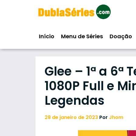
Skip
to
content
Início
Menu de Séries
Doação
Glee – 1ª a 6
1080P Full e Mi
Legendas
28 de janeiro de 2023
Por
Jhom