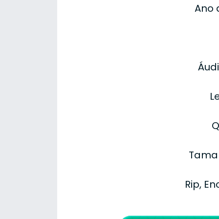
Ano 
Áudi
L
Q
Taman
Rip, E