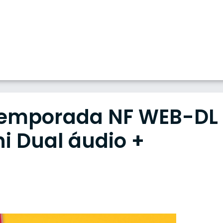
ª Temporada NF WEB-DL
ni Dual áudio +