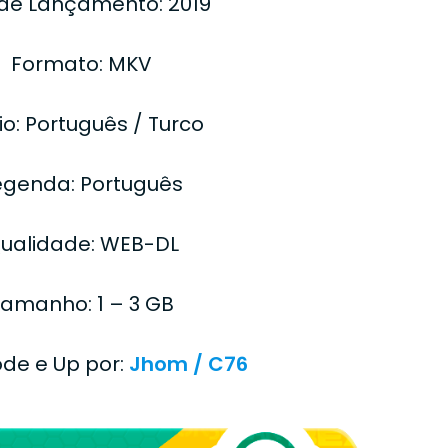
de Lançamento: 2019
Formato: MKV
io: Português / Turco
egenda: Português
ualidade: WEB-DL
amanho: 1 – 3 GB
ode e Up por:
Jhom / C76