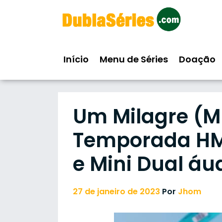
Skip
to
content
Início
Menu de Séries
Doação
Um Milagre (Mu
Temporada HM
e Mini Dual áu
27 de janeiro de 2023
Por
Jhom