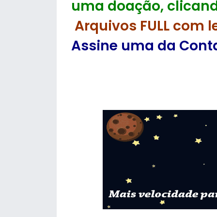
uma doação, clicand
Arquivos FULL com l
Assine uma da Contas