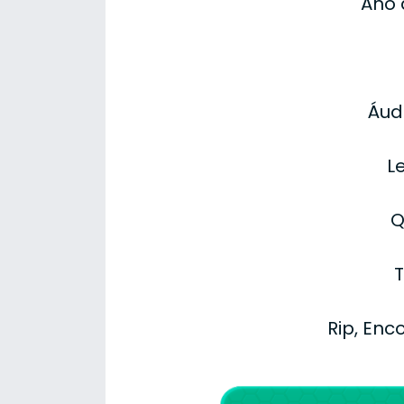
Ano 
Áud
L
Q
T
Rip, Enc