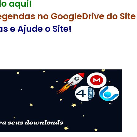
o aqui!
egendas no GoogleDrive do Site
 e Ajude o Site!