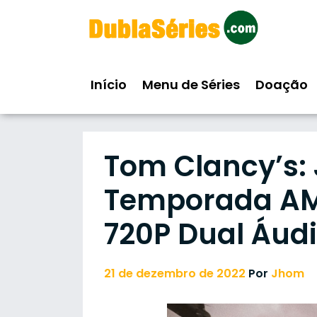
Skip
to
content
Início
Menu de Séries
Doação
Tom Clancy’s: 
Temporada AMZ
720P Dual Áud
21 de dezembro de 2022
Por
Jhom