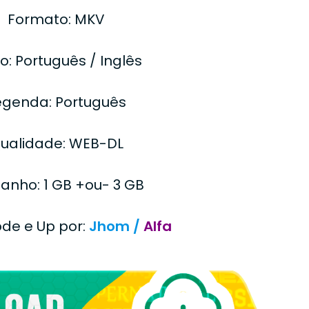
Formato: MKV
o: Português / Inglês
egenda: Português
ualidade: WEB-DL
nho: 1 GB +ou- 3 GB
ode e Up por:
Jhom /
Alfa