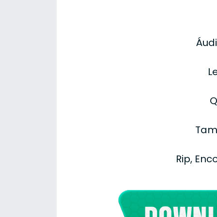
Áudi
L
Q
Tama
Rip, Enc