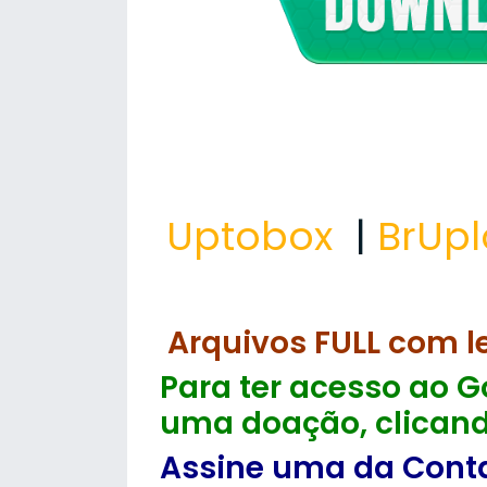
Uptobox
|
BrUp
Arquivos FULL com l
Para ter acesso ao Go
uma doação, clicand
Assine uma da Contas