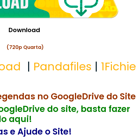
Download
(720p Quarta)
load
|
Pandafiles
|
1Fichie
egendas no GoogleDrive do Site
ogleDrive do site, basta fazer
o aqui!
 e Ajude o Site!