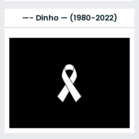
—- Dinho — (1980-2022)