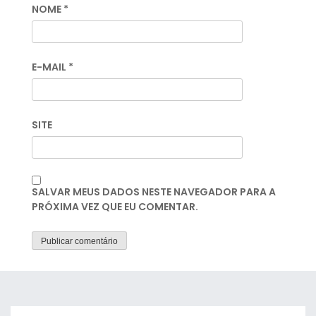
NOME
*
E-MAIL
*
SITE
SALVAR MEUS DADOS NESTE NAVEGADOR PARA A
PRÓXIMA VEZ QUE EU COMENTAR.