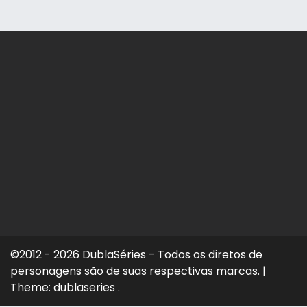
©2012 - 2026 DublaSéries - Todos os diretos de
personagens são de suas respectivas marcas.
|
Theme: dublaseries .