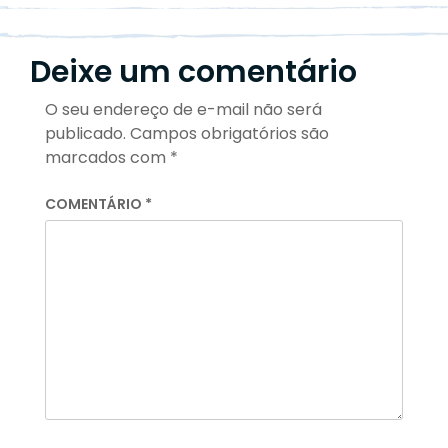
Deixe um comentário
O seu endereço de e-mail não será
publicado.
Campos obrigatórios são
marcados com
*
COMENTÁRIO
*