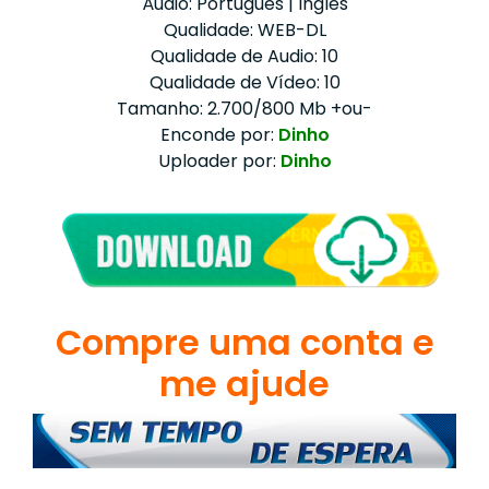
Áudio: Português | Inglês
Qualidade: WEB-DL
Qualidade de Audio: 10
Qualidade de Vídeo: 10
Tamanho: 2.700/800 Mb +ou-
Enconde por:
Dinho
Uploader por:
Dinho
Compre uma conta e
me ajude