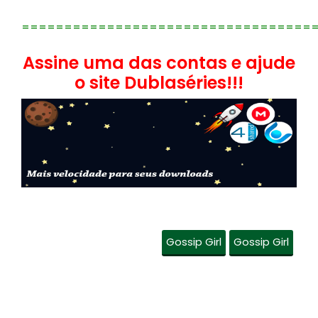
==================================
Assine uma das contas e ajude
o site Dublaséries!!!
Gossip Girl
Gossip Girl