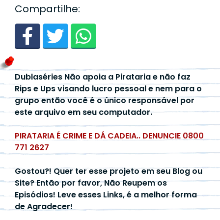
Compartilhe:
Dublaséries Não apoia a Pirataria e não faz
Rips e Ups visando lucro pessoal e nem para o
grupo então você é o único responsável por
este arquivo em seu computador.
PIRATARIA É CRIME E DÁ CADEIA.. DENUNCIE 0800
771 2627
Gostou?! Quer ter esse projeto em seu Blog ou
Site? Então por favor, Não Reupem os
Episódios! Leve esses Links, é a melhor forma
de Agradecer!