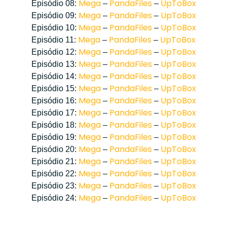
Mega
PandaFiles
UpToBox
Episódio 08:
–
–
Mega
PandaFiles
UpToBox
Episódio 09:
–
–
Mega
PandaFiles
UpToBox
Episódio 10:
–
–
Mega
PandaFiles
UpToBox
Episódio 11:
–
–
Mega
PandaFiles
UpToBox
Episódio 12:
–
–
Mega
PandaFiles
UpToBox
Episódio 13:
–
–
Mega
PandaFiles
UpToBox
Episódio 14:
–
–
Mega
PandaFiles
UpToBox
Episódio 15:
–
–
Mega
PandaFiles
UpToBox
Episódio 16:
–
–
Mega
PandaFiles
UpToBox
Episódio 17:
–
–
Mega
PandaFiles
UpToBox
Episódio 18:
–
–
Mega
PandaFiles
UpToBox
Episódio 19:
–
–
Mega
PandaFiles
UpToBox
Episódio 20:
–
–
Mega
PandaFiles
UpToBox
Episódio 21:
–
–
Mega
PandaFiles
UpToBox
Episódio 22:
–
–
Mega
PandaFiles
UpToBox
Episódio 23:
–
–
Mega
PandaFiles
UpToBox
Episódio 24:
–
–