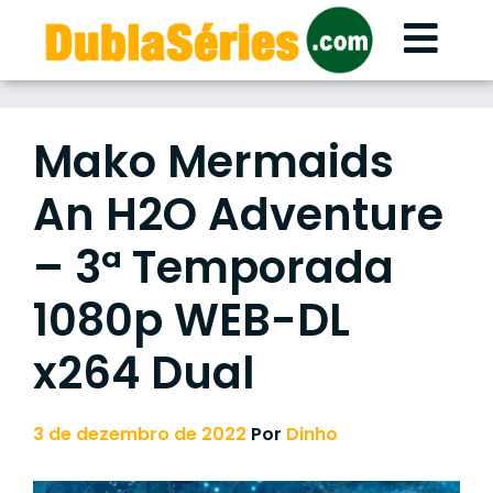
Skip
to
content
Mako Mermaids
An H2O Adventure
– 3ª Temporada
1080p WEB-DL
x264 Dual
3 de dezembro de 2022
Por
Dinho