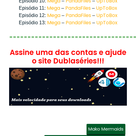
Mega
PandaFiles
UpToBox
Episódio 10:
–
–
Mega
PandaFiles
UpToBox
Episódio 11:
–
–
Mega
PandaFiles
UpToBox
Episódio 12:
–
–
Mega
PandaFiles
UpToBox
Episódio 13:
–
–
==================================
Assine uma das contas e ajude
o site Dublaséries!!!
Mako Mermaids