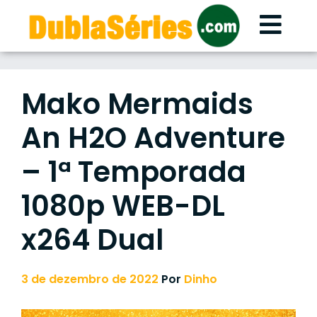
Skip
to
content
Mako Mermaids
An H2O Adventure
– 1ª Temporada
1080p WEB-DL
x264 Dual
3 de dezembro de 2022
Por
Dinho