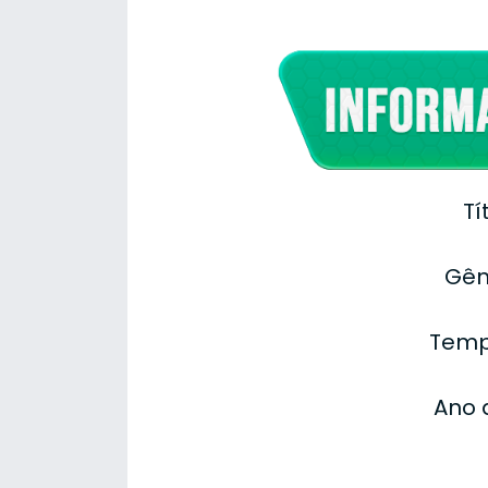
Tí
Gên
Temp
Ano 