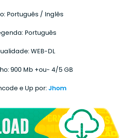
o: Português / Inglês
egenda: Português
ualidade: WEB-DL
o: 900 Mb +ou- 4/5 GB
Encode e Up por:
Jhom