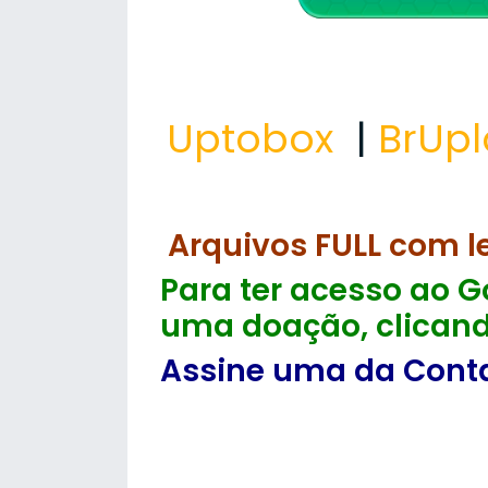
Uptobox
|
BrUp
Arquivos FULL com l
Para ter acesso ao Go
uma doação, clicand
Assine uma da Contas