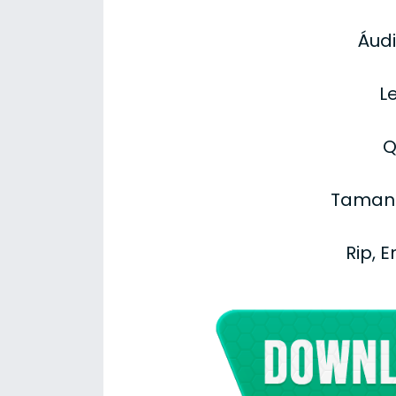
Áudi
L
Q
Tamanh
Rip, 