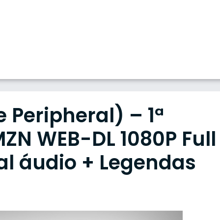
e Peripheral) – 1ª
ZN WEB-DL 1080P Full
al áudio + Legendas