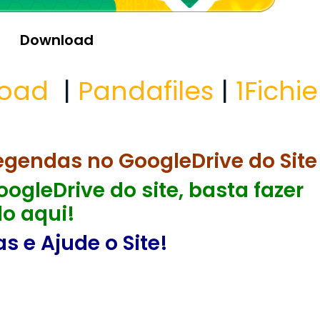
Download
load
|
Pandafiles
|
1Fichie
egendas no GoogleDrive do Site
ogleDrive do site, basta fazer
o aqui!
 e Ajude o Site!