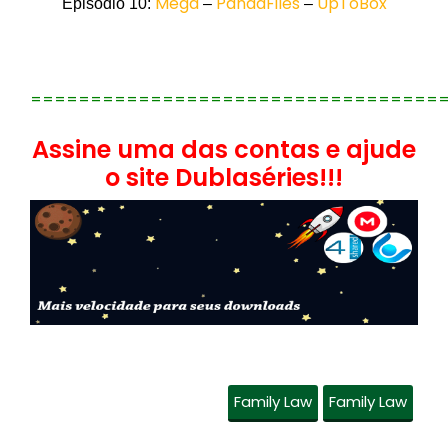
Mega
PandaFiles
UpToBox
Episódio 10:
–
–
==================================
Assine uma das contas e ajude
o site Dublaséries!!!
Family Law
Family Law