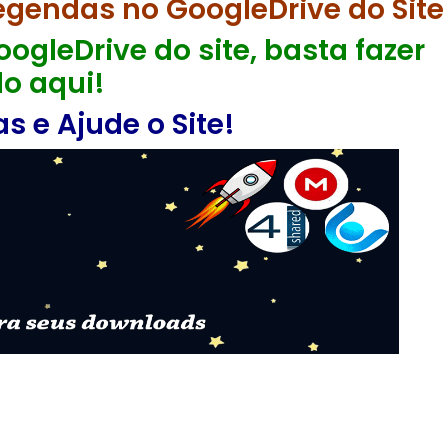
egendas no GoogleDrive do Site
ogleDrive do site, basta fazer
o aqui!
 e Ajude o Site!