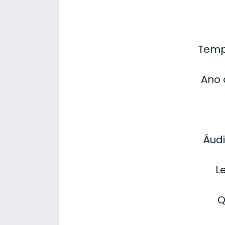
Temp
Ano 
Áudi
L
Q