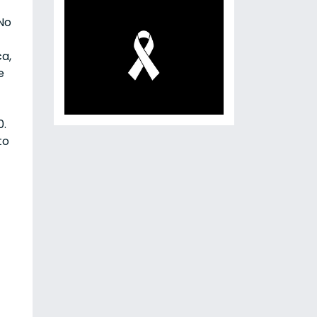
No
a,
e
0.
to