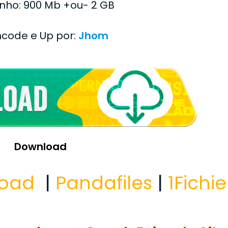
ho: 900 Mb +ou- 2 GB
Encode e Up por:
Jhom
Download
load
|
Pandafiles
|
1Fichie