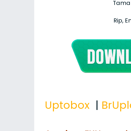
Taman
Rip, 
Uptobox
|
BrUp