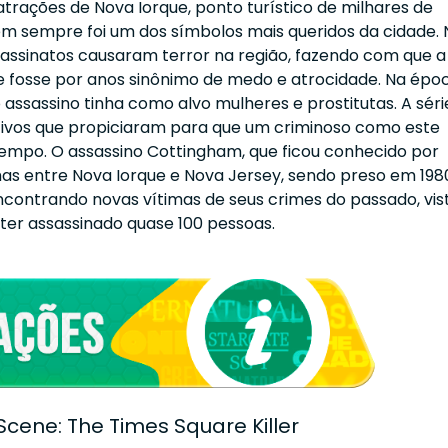
atrações de Nova Iorque, ponto turístico de milhares de
em sempre foi um dos símbolos mais queridos da cidade. 
ssassinatos causaram terror na região, fazendo com que a
 fosse por anos sinônimo de medo e atrocidade. Na époc
assassino tinha como alvo mulheres e prostitutas. A séri
ivos que propiciaram para que um criminoso como este
empo. O assassino Cottingham, que ficou conhecido por
mas entre Nova Iorque e Nova Jersey, sendo preso em 198
contrando novas vítimas de seus crimes do passado, vis
 ter assassinado quase 100 pessoas.
 Scene: The Times Square Killer