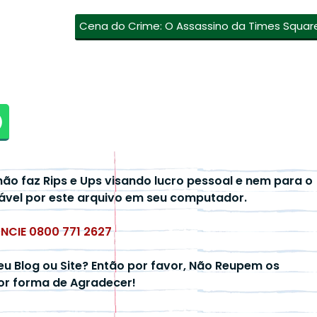
Cena do Crime: O Assassino da Times Squar
não faz Rips e Ups visando lucro pessoal e nem para o
ável por este arquivo em seu computador.
UNCIE 0800 771 2627
eu Blog ou Site? Então por favor, Não Reupem os
hor forma de Agradecer!