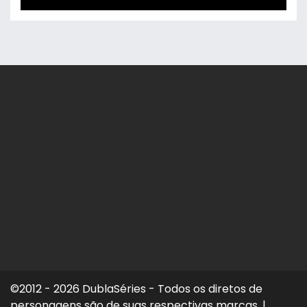
©2012 - 2026 DublaSéries - Todos os diretos de
personagens são de suas respectivas marcas.
|