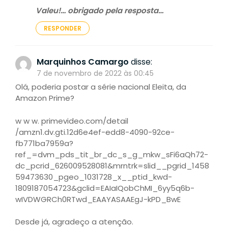
Valeu!… obrigado pela resposta…
RESPONDER
Marquinhos Camargo
disse:
7 de novembro de 2022 às 00:45
Olá, poderia postar a série nacional Eleita, da
Amazon Prime?
w w w. primevideo.com/detail
/amzn1.dv.gti.12d6e4ef-edd8-4090-92ce-
fb771ba7959a?
ref_=dvm_pds_tit_br_dc_s_g_mkw_sFi6aQh72-
dc_pcrid_626009528081&mrntrk=slid__pgrid_1458
59473630_pgeo_1031728_x__ptid_kwd-
1809187054723&gclid=EAIaIQobChMI_6yy5q6b-
wIVDWGRCh0RTwd_EAAYASAAEgJ-kPD_BwE
Desde já, agradeço a atenção.