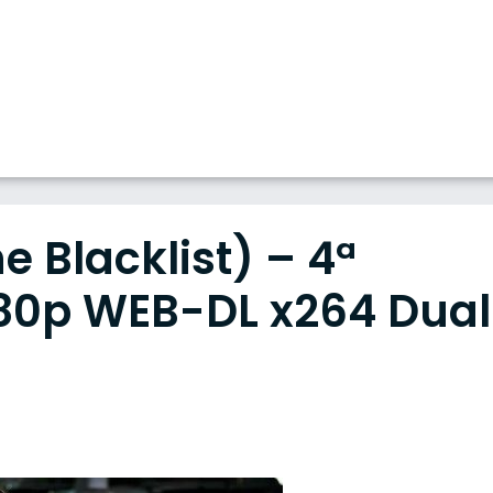
e Blacklist) – 4ª
80p WEB-DL x264 Dual