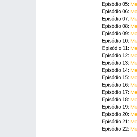
Me
Episódio 05:
Me
Episódio 06:
Me
Episódio 07:
Me
Episódio 08:
Me
Episódio 09:
Me
Episódio 10:
Me
Episódio 11:
Me
Episódio 12:
Me
Episódio 13:
Me
Episódio 14:
Me
Episódio 15:
Me
Episódio 16:
Me
Episódio 17:
Me
Episódio 18:
Me
Episódio 19:
Me
Episódio 20:
Me
Episódio 21:
Me
Episódio 22: