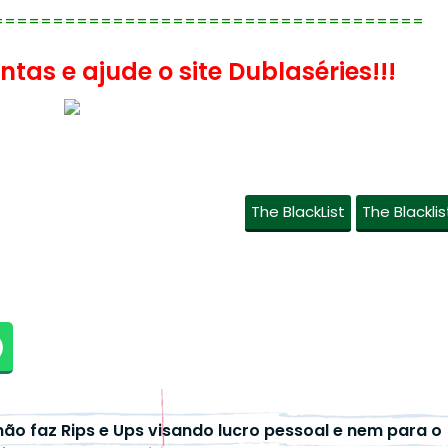
====================================
tas e ajude o site Dublaséries!!!
The BlackList
The Blacklis
não faz Rips e Ups visando lucro pessoal e nem para o