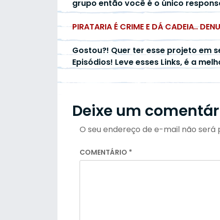
grupo então você é o único respons
PIRATARIA É CRIME E DÁ CADEIA.. DEN
Gostou?! Quer ter esse projeto em s
Episódios! Leve esses Links, é a mel
Deixe um comentár
O seu endereço de e-mail não será 
COMENTÁRIO
*