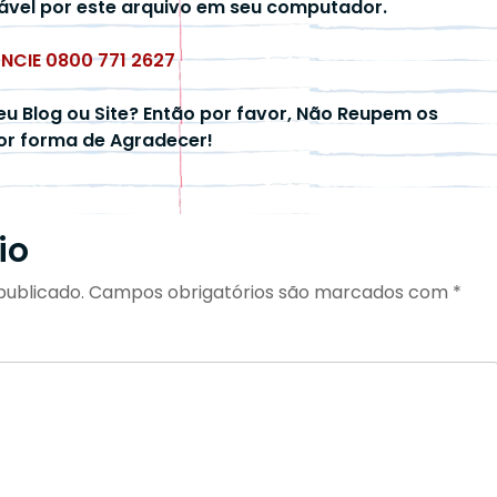
ável por este arquivo em seu computador.
UNCIE 0800 771 2627
eu Blog ou Site? Então por favor, Não Reupem os
hor forma de Agradecer!
io
publicado.
Campos obrigatórios são marcados com
*