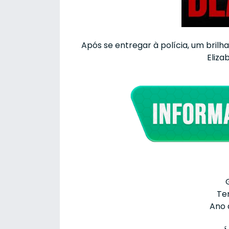
Após se entregar à polícia, um brilh
Eliza
Te
Ano 