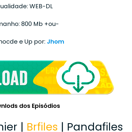
ualidade: WEB-DL
anho: 800 Mb +ou-
Enocde e Up por:
Jhom
nlods dos Episódios
hier |
Brfiles
| Pandafiles