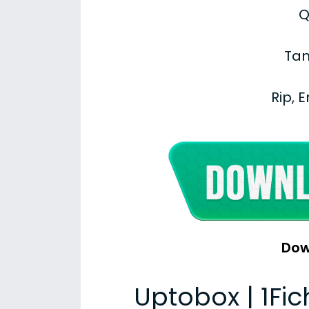
Q
Tam
Rip, 
Dow
Uptobox | 1Fic