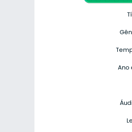
T
Gên
Temp
Ano 
Áudi
L