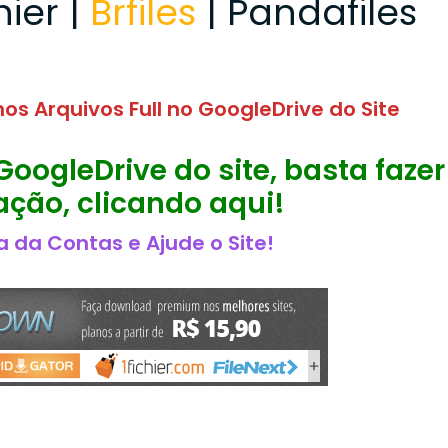
hier |
Brfiles
| Pandafiles
os Arquivos Full no GoogleDrive do Site
GoogleDrive do site, basta fazer
ção, clicando aqui!
 da Contas e Ajude o Site!