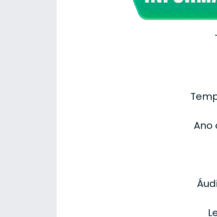
Temp
Ano 
Áudi
L