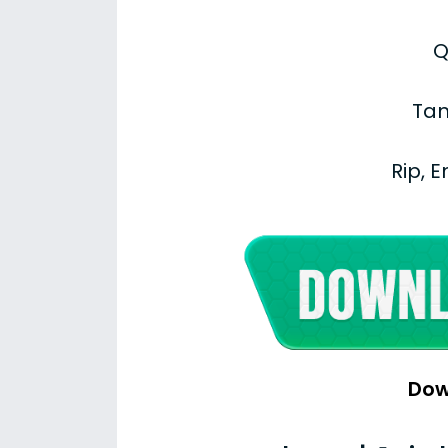
Q
Tam
Rip, 
Dow