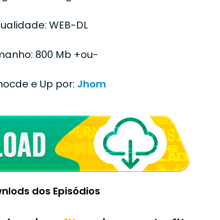
ualidade: WEB-DL
anho: 800 Mb +ou-
Enocde e Up por:
Jhom
nlods dos Episódios