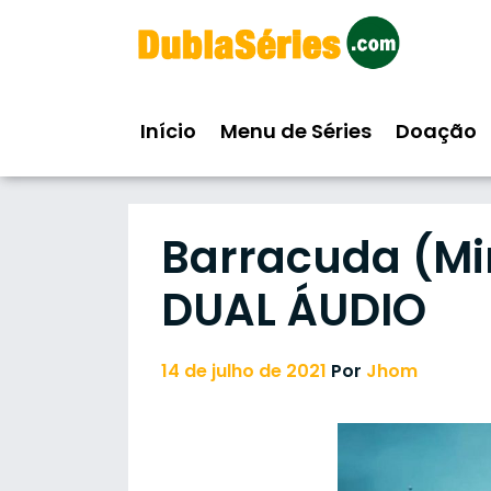
Skip
to
content
Início
Menu de Séries
Doação
Barracuda (Mi
DUAL ÁUDIO
14 de julho de 2021
Por
Jhom