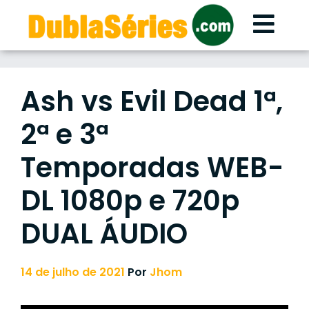
Skip
to
content
Ash vs Evil Dead 1ª,
2ª e 3ª
Temporadas WEB-
DL 1080p e 720p
DUAL ÁUDIO
14 de julho de 2021
Por
Jhom