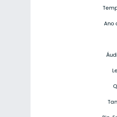
Temp
Ano 
Áudi
L
Q
Tam