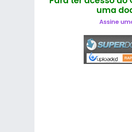
Para ter acesso ao 
uma doa
Assine uma