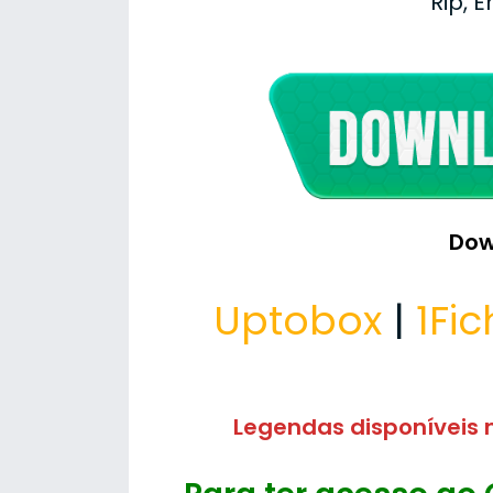
Rip, 
Dow
Uptobox
|
1Fic
Legendas disponíveis n