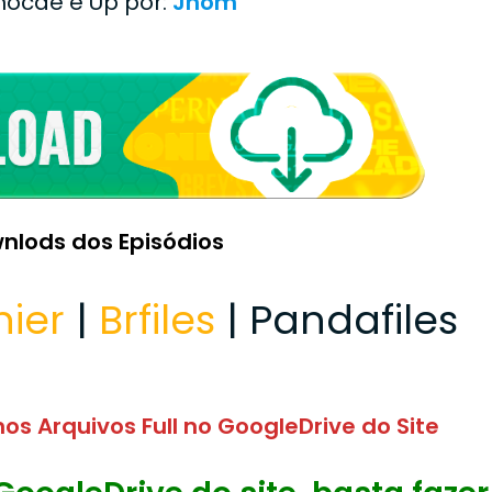
Enocde e Up por:
Jhom
nlods dos Episódios
hier
|
Brfiles
| Pandafiles
os Arquivos Full no GoogleDrive do Site