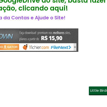
GoogleDrive do site, basta fazer
ção, clicando aqui!
 da Contas e Ajude o Site!
Little Bird