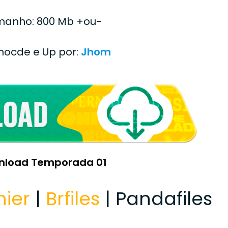
anho: 800 Mb +ou-
Enocde e Up por:
Jhom
nload Temporada 01
hier
|
Brfiles
| Pandafiles