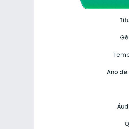
Tít
Gê
Temp
Ano de
Áudi
Q