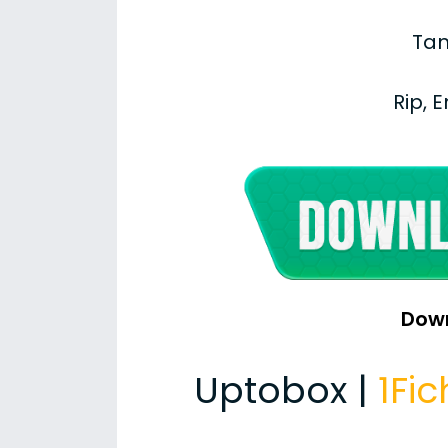
Tam
Rip, 
Dow
Uptobox |
1Fic