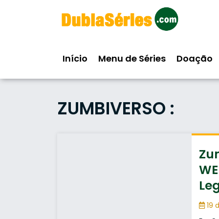
Skip
to
content
Início
Menu de Séries
Doação
ZUMBIVERSO :
Zum
WEB
Le
19 