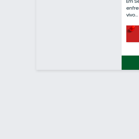
Em Se
enfre
vivo…