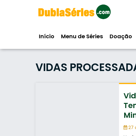
Skip
to
content
Início
Menu de Séries
Doação
VIDAS PROCESSADA
Vid
Te
Min
27 