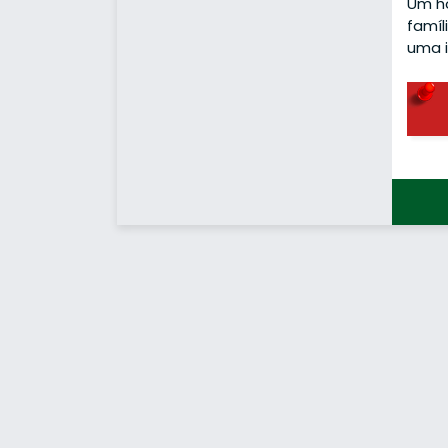
Um h
famíl
uma i